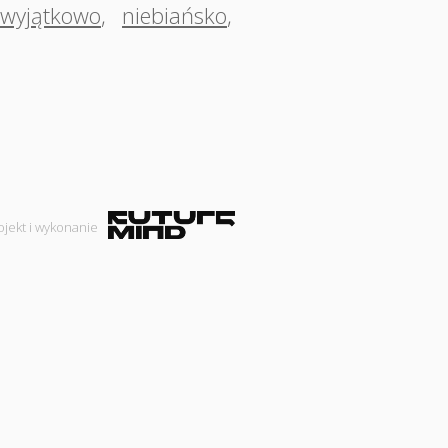
wyjątkowo
,
niebiańsko
,
ojekt i wykonanie