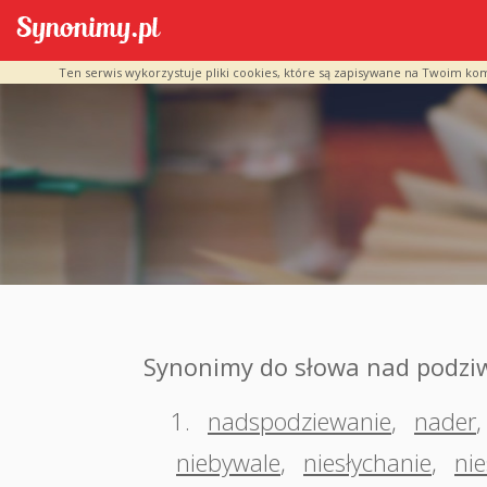
Ten serwis wykorzystuje pliki cookies, które są zapisywane na Twoim ko
Synonimy do słowa nad podzi
1.
nadspodziewanie
,
nader
niebywale
,
niesłychanie
,
ni