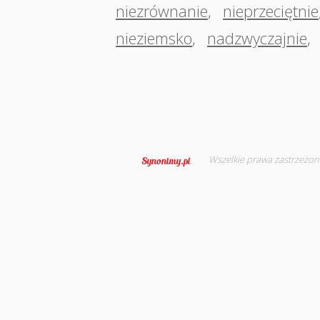
niezrównanie
,
nieprzeciętnie
nieziemsko
,
nadzwyczajnie
,
Wszelkie prawa zastrzeżon