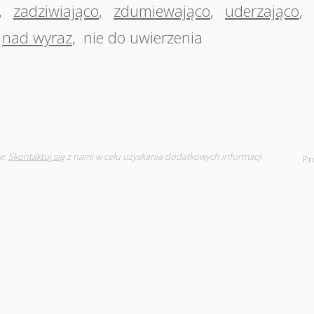
,
zadziwiająco
,
zdumiewająco
,
uderzająco
,
nad wyraz
,
nie do uwierzenia
e.
Skontaktuj się
z nami w celu uzyskania dodatkowych informacji
Pr