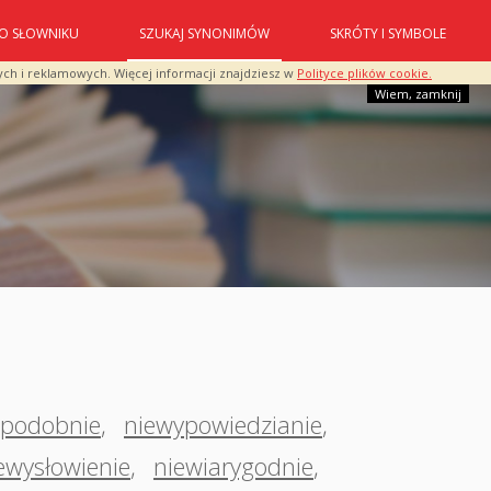
O SŁOWNIKU
SZUKAJ SYNONIMÓW
SKRÓTY I SYMBOLE
ych i reklamowych. Więcej informacji znajdziesz w
Polityce plików cookie.
Wiem, zamknij
opodobnie
,
niewypowiedzianie
,
ewysłowienie
,
niewiarygodnie
,