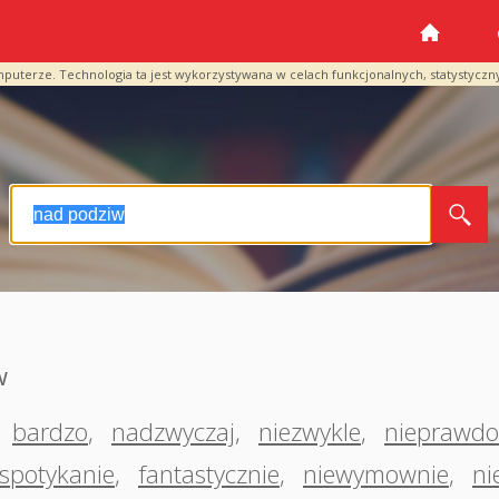
mputerze. Technologia ta jest wykorzystywana w celach funkcjonalnych, statystyczn
w
,
bardzo
,
nadzwyczaj
,
niezwykle
,
nieprawd
espotykanie
,
fantastycznie
,
niewymownie
,
ni