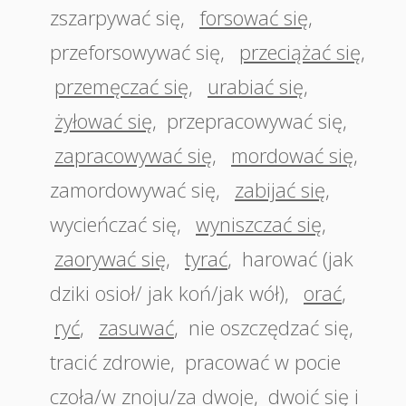
zszarpywać się
,
forsować się
,
przeforsowywać się
,
przeciążać się
,
przemęczać się
,
urabiać się
,
żyłować się
,
przepracowywać się
,
zapracowywać się
,
mordować się
,
zamordowywać się
,
zabijać się
,
wycieńczać się
,
wyniszczać się
,
zaorywać się
,
tyrać
,
harować (jak
dziki osioł/ jak koń/jak wół)
,
orać
,
ryć
,
zasuwać
,
nie oszczędzać się
,
tracić zdrowie
,
pracować w pocie
czoła/w znoju/za dwoje
,
dwoić się i