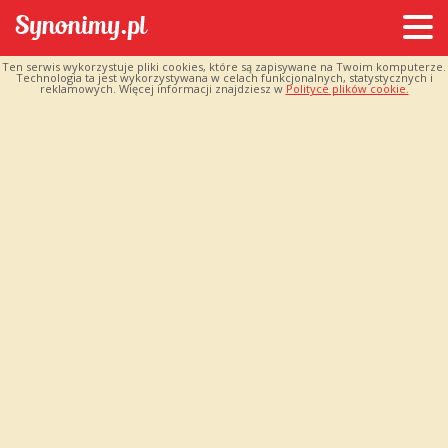
Ten serwis wykorzystuje pliki cookies, które są zapisywane na Twoim komputerze.
Technologia ta jest wykorzystywana w celach funkcjonalnych, statystycznych i
reklamowych. Więcej informacji znajdziesz w
Polityce plików cookie.