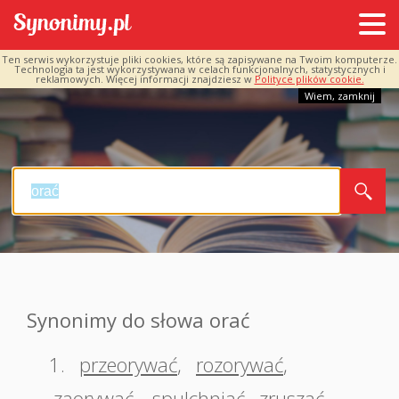
Ten serwis wykorzystuje pliki cookies, które są zapisywane na Twoim komputerze.
Technologia ta jest wykorzystywana w celach funkcjonalnych, statystycznych i
reklamowych. Więcej informacji znajdziesz w
Polityce plików cookie.
Wiem, zamknij
Synonimy do słowa orać
1.
przeorywać
,
rozorywać
,
zaorywać
,
spulchniać
,
zruszać
,