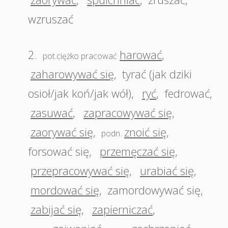
wzruszać
2.
harować
,
pot.ciężko pracować
zaharowywać się
,
tyrać (jak dziki
osioł/jak koń/jak wół)
,
ryć
,
fedrować
,
zasuwać
,
zapracowywać się
,
zaorywać się
,
znoić się
,
podn.
forsować się
,
przemęczać się
,
przepracowywać się
,
urabiać się
,
mordować się
,
zamordowywać się
,
zabijać się
,
zapierniczać
,