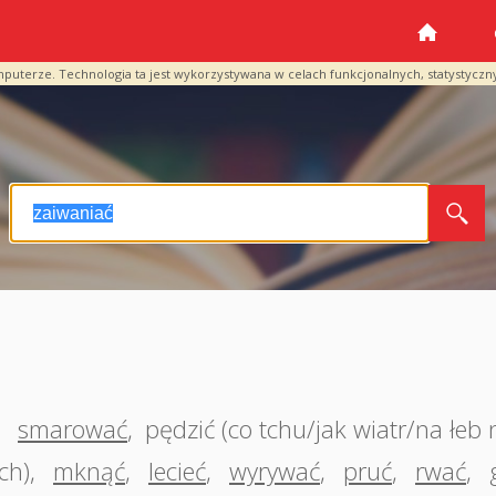
mputerze. Technologia ta jest wykorzystywana w celach funkcjonalnych, statystyczn
,
smarować
,
pędzić (co tchu/jak wiatr/na łeb 
ch)
,
mknąć
,
lecieć
,
wyrywać
,
pruć
,
rwać
,