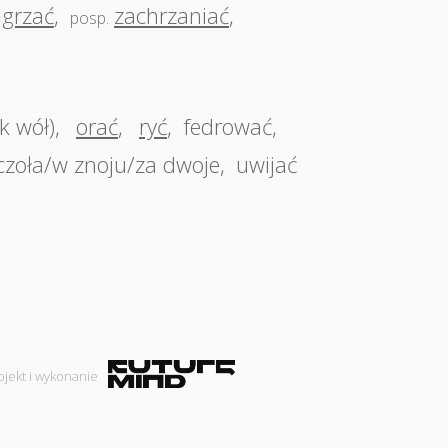
grzać
,
zachrzaniać
,
posp.
ak wół)
,
orać
,
ryć
,
fedrować
,
czoła/w znoju/za dwoje
,
uwijać
ojekt i wykonanie