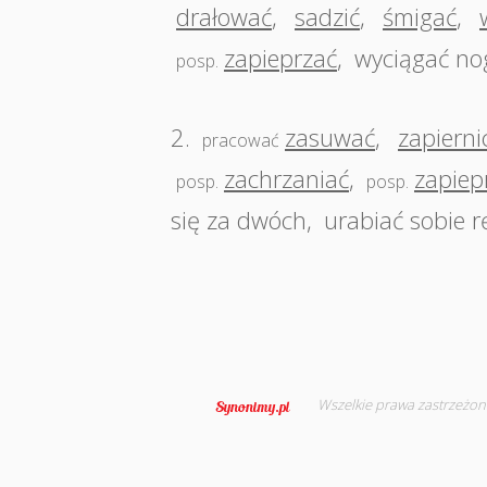
drałować
,
sadzić
,
śmigać
,
zapieprzać
,
wyciągać no
posp.
2.
zasuwać
,
zapierni
pracować
zachrzaniać
,
zapiep
posp.
posp.
się za dwóch
,
urabiać sobie r
Wszelkie prawa zastrzeżon