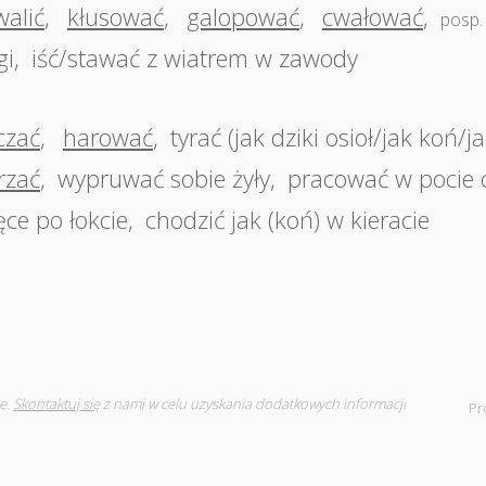
walić
,
kłusować
,
galopować
,
cwałować
,
posp.
gi
,
iść/stawać z wiatrem w zawody
czać
,
harować
,
tyrać (jak dziki osioł/jak koń/j
rzać
,
wypruwać sobie żyły
,
pracować w pocie 
ęce po łokcie
,
chodzić jak (koń) w kieracie
e.
Skontaktuj się
z nami w celu uzyskania dodatkowych informacji
Pr