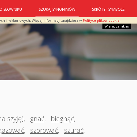
O SŁOWNIKU
SZUKAJ SYNONIMÓW
SKRÓTY I SYMBOLE
ych i reklamowych. Więcej informacji znajdziesz w
Polityce plików cookie.
Wiem, zamknij
na szyję)
,
gnać
,
biegnąć
,
gazować
,
szorować
,
szurać
,