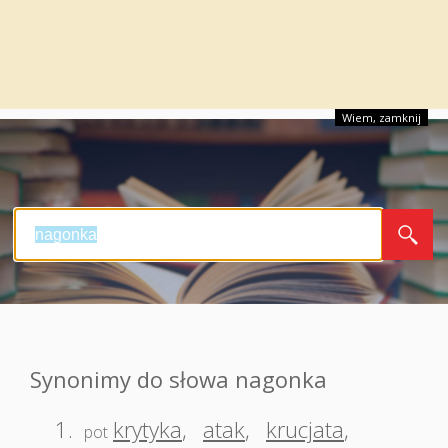
Wiem, zamknij
Synonimy do słowa nagonka
1.
krytyka
,
atak
,
krucjata
,
pot