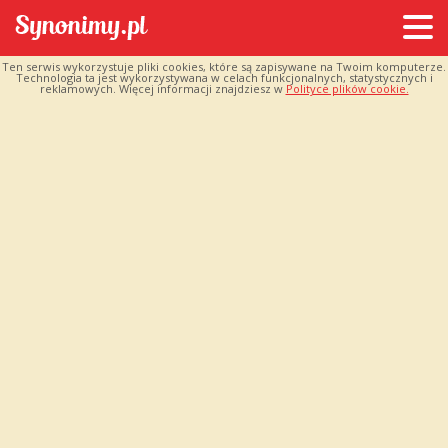
Ten serwis wykorzystuje pliki cookies, które są zapisywane na Twoim komputerze.
Technologia ta jest wykorzystywana w celach funkcjonalnych, statystycznych i
reklamowych. Więcej informacji znajdziesz w
Polityce plików cookie.