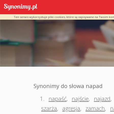
Ten serwis wykorzystuje pliki cookies, które są zapisywane na Twoim ko
Synonimy do słowa napad
1.
napaść
,
najście
,
najazd
,
szarża
,
agresja
,
zamach
,
n