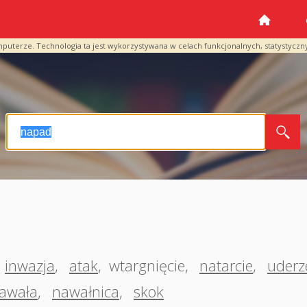
mputerze. Technologia ta jest wykorzystywana w celach funkcjonalnych, statystyczn
inwazja
,
atak
,
wtargnięcie
,
natarcie
,
uderz
awała
,
nawałnica
,
skok