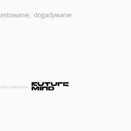
testowanie
,
dogadywanie
ojekt i wykonanie