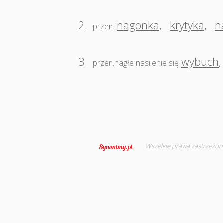
2.
nagonka
,
krytyka
,
n
przen.
3.
wybuch
przen.nagłe nasilenie się
Wszelkie prawa zastrzeżon