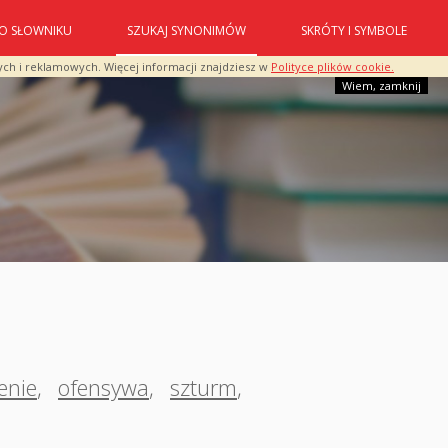
O SŁOWNIKU
SZUKAJ SYNONIMÓW
SKRÓTY I SYMBOLE
ych i reklamowych. Więcej informacji znajdziesz w
Polityce plików cookie.
Wiem, zamknij
enie
,
ofensywa
,
szturm
,