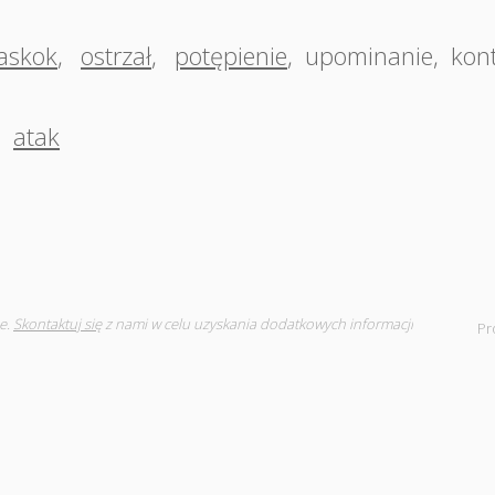
askok
,
ostrzał
,
potępienie
,
upominanie
,
kon
,
atak
e.
Skontaktuj się
z nami w celu uzyskania dodatkowych informacji
Pr