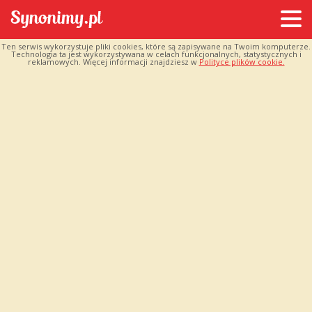
Ten serwis wykorzystuje pliki cookies, które są zapisywane na Twoim komputerze.
Technologia ta jest wykorzystywana w celach funkcjonalnych, statystycznych i
reklamowych. Więcej informacji znajdziesz w
Polityce plików cookie.