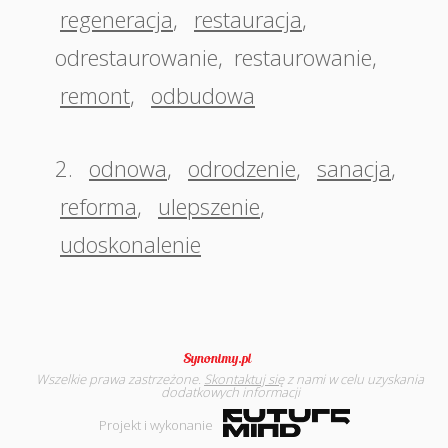
regeneracja
,
restauracja
,
odrestaurowanie
,
restaurowanie
,
remont
,
odbudowa
2.
odnowa
,
odrodzenie
,
sanacja
,
reforma
,
ulepszenie
,
udoskonalenie
Wszelkie prawa zastrzeżone.
Skontaktuj się
z nami w celu uzyskania
dodatkowych informacji
Projekt i wykonanie