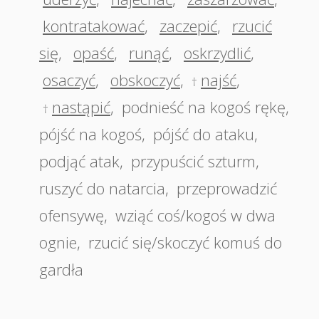
kontratakować
,
zaczepić
,
rzucić
się
,
opaść
,
runąć
,
oskrzydlić
,
osaczyć
,
obskoczyć
,
najść
,
†
nastąpić
,
podnieść na kogoś rękę
,
†
pójść na kogoś
,
pójść do ataku
,
podjąć atak
,
przypuścić szturm
,
ruszyć do natarcia
,
przeprowadzić
ofensywę
,
wziąć coś/kogoś w dwa
ognie
,
rzucić się/skoczyć komuś do
gardła