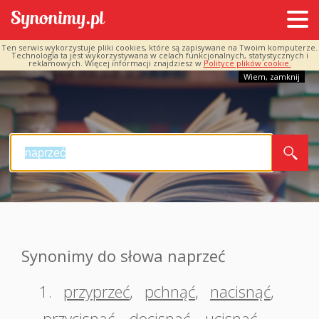
Ten serwis wykorzystuje pliki cookies, które są zapisywane na Twoim komputerze.
Technologia ta jest wykorzystywana w celach funkcjonalnych, statystycznych i
reklamowych. Więcej informacji znajdziesz w
Polityce plików cookie.
Wiem, zamknij
Synonimy do słowa naprzeć
1.
przyprzeć
,
pchnąć
,
nacisnąć
,
przycisnąć
,
docisnąć
,
ucisnąć
,