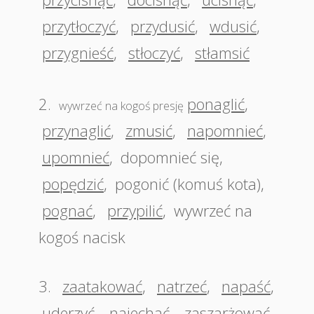
przytłoczyć
,
przydusić
,
wdusić
,
przygnieść
,
stłoczyć
,
stłamsić
2.
ponaglić
,
wywrzeć na kogoś presję
przynaglić
,
zmusić
,
napomnieć
,
upomnieć
,
dopomnieć się
,
popędzić
,
pogonić (komuś kota)
,
pognać
,
przypilić
,
wywrzeć na
kogoś nacisk
3.
zaatakować
,
natrzeć
,
napaść
,
uderzyć
,
najechać
,
zaszarżować
,