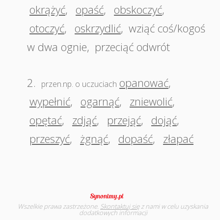
okrążyć
,
opaść
,
obskoczyć
,
otoczyć
,
oskrzydlić
,
wziąć coś/kogoś
w dwa ognie
,
przeciąć odwrót
2.
opanować
,
przen.np. o uczuciach
wypełnić
,
ogarnąć
,
zniewolić
,
opętać
,
zdjąć
,
przejąć
,
dojąć
,
przeszyć
,
żgnąć
,
dopaść
,
złapać
Wszelkie prawa zastrzeżone.
Skontaktuj się
z nami w celu uzyskania
dodatkowych informacji