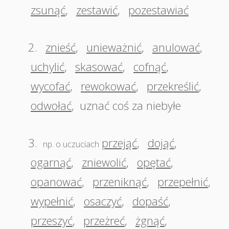
zsunąć
,
zestawić
,
pozestawiać
2.
znieść
,
unieważnić
,
anulować
,
uchylić
,
skasować
,
cofnąć
,
wycofać
,
rewokować
,
przekreślić
,
odwołać
,
uznać coś za niebyłe
3.
przejąć
,
dojąć
,
np. o uczuciach
ogarnąć
,
zniewolić
,
opętać
,
opanować
,
przeniknąć
,
przepełnić
,
wypełnić
,
osaczyć
,
dopaść
,
przeszyć
,
przeżreć
,
żgnąć
,