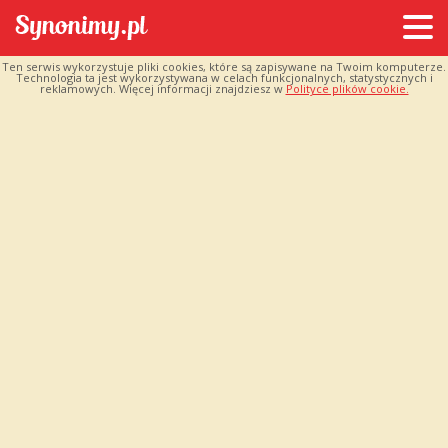
Ten serwis wykorzystuje pliki cookies, które są zapisywane na Twoim komputerze.
Technologia ta jest wykorzystywana w celach funkcjonalnych, statystycznych i
reklamowych. Więcej informacji znajdziesz w
Polityce plików cookie.