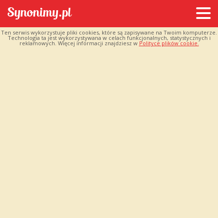
Ten serwis wykorzystuje pliki cookies, które są zapisywane na Twoim komputerze.
Technologia ta jest wykorzystywana w celach funkcjonalnych, statystycznych i
reklamowych. Więcej informacji znajdziesz w
Polityce plików cookie.