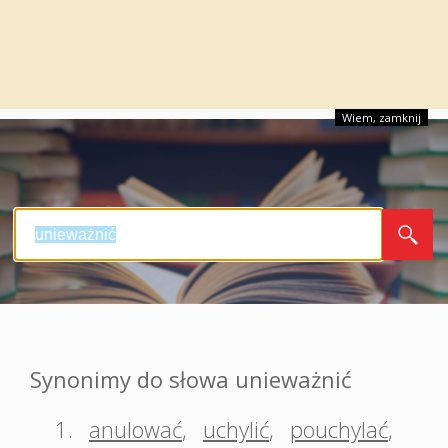
Wiem, zamknij
Synonimy do słowa unieważnić
1.
anulować
,
uchylić
,
pouchylać
,