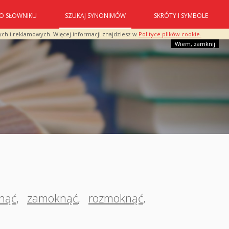
O SŁOWNIKU
SZUKAJ SYNONIMÓW
SKRÓTY I SYMBOLE
ych i reklamowych. Więcej informacji znajdziesz w
Polityce plików cookie.
Wiem, zamknij
nąć
,
zamoknąć
,
rozmoknąć
,