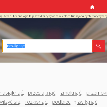
mputerze. Technologia ta jest wykorzystywana w celach funkcjonalnych, statystyczn
nasiąknąć
,
przesiąknąć
,
zmoknąć
,
przemok
wilżyć się
,
rozkisnąć
,
podbiec
,
zwilgnąć
†