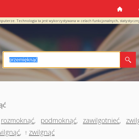
mputerze. Technologia ta jest wykorzystywana w celach funkcjonalnych, statystyczn
ąć
rozmoknąć
,
podmoknąć
,
zawilgotnieć
,
zwil
wilgnąć
,
zwilgnąć
†