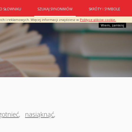
O SŁOWNIKU
SZUKAJ SYNONIMÓW
SKRÓTY I SYMBOLE
ych i reklamowych. Więcej informacji znajdziesz w
Polityce plików cookie.
Wiem, zamknij
gotnieć
,
nasiąknąć
,