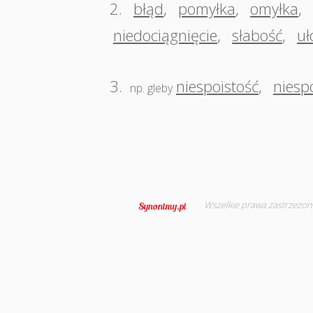
2.
błąd
,
pomyłka
,
omyłka
,
niedociągnięcie
,
słabość
,
u
3.
niespoistość
,
niesp
np. gleby
Wszelkie prawa zastrzeżon