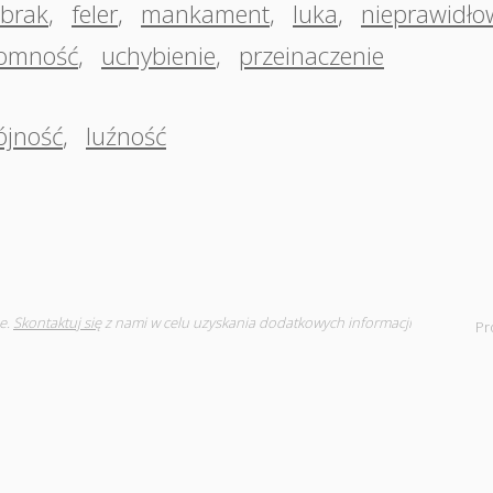
brak
,
feler
,
mankament
,
luka
,
nieprawidło
łomność
,
uchybienie
,
przeinaczenie
ójność
,
luźność
e.
Skontaktuj się
z nami w celu uzyskania dodatkowych informacji
Pr