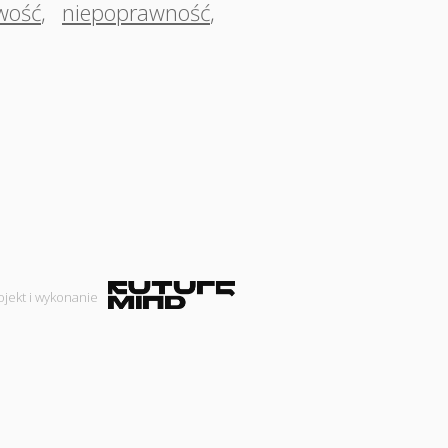
wość
,
niepoprawność
,
ojekt i wykonanie