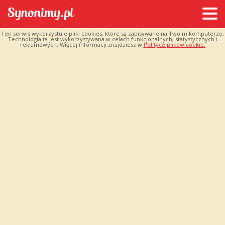
Ten serwis wykorzystuje pliki cookies, które są zapisywane na Twoim komputerze.
Technologia ta jest wykorzystywana w celach funkcjonalnych, statystycznych i
reklamowych. Więcej informacji znajdziesz w
Polityce plików cookie.