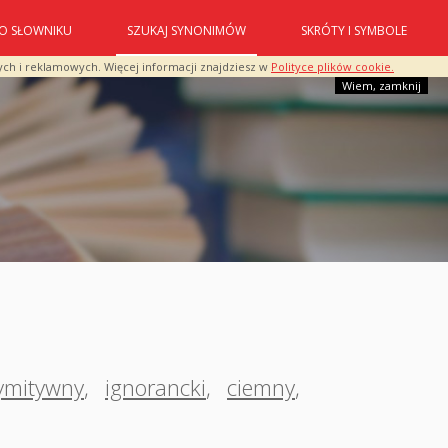
O SŁOWNIKU
SZUKAJ SYNONIMÓW
SKRÓTY I SYMBOLE
ych i reklamowych. Więcej informacji znajdziesz w
Polityce plików cookie.
Wiem, zamknij
ymitywny
,
ignorancki
,
ciemny
,