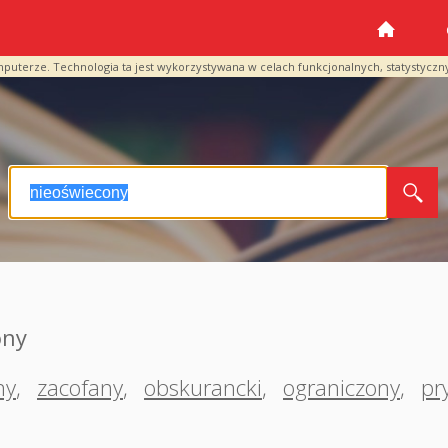
mputerze. Technologia ta jest wykorzystywana w celach funkcjonalnych, statystyczn
ony
ny
,
zacofany
,
obskurancki
,
ograniczony
,
pr