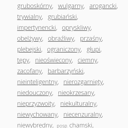
gruboskórny
,
wulgarny
,
arogancki
,
trywialny
,
grubiański
,
impertynencki
,
opryskliwy
,
obelżywy
,
obraźliwy
,
przaśny
,
plebejski
,
ograniczony
,
głupi
,
tępy
,
nieoświecony
,
ciemny
,
zacofany
,
barbarzyński
,
nieinteligentny
,
nierozgarnięty
,
niedouczony
,
nieokrzesany
,
nieprzyzwoity
,
niekulturalny
,
niewychowany
,
niecenzuralny
,
niewybredny
,
chamski
,
posp.