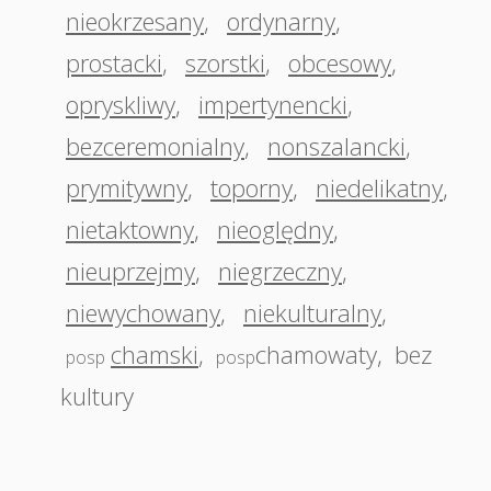
nieokrzesany
,
ordynarny
,
prostacki
,
szorstki
,
obcesowy
,
opryskliwy
,
impertynencki
,
bezceremonialny
,
nonszalancki
,
prymitywny
,
toporny
,
niedelikatny
,
nietaktowny
,
nieoględny
,
nieuprzejmy
,
niegrzeczny
,
niewychowany
,
niekulturalny
,
chamski
,
chamowaty
,
bez
posp
posp
kultury