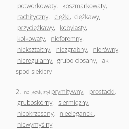
potworkowaty
,
koszmarkowaty
,
rachityczny
,
ciężki
,
ciężkawy
,
przyciężkawy
,
kobylasty
,
kołkowaty
,
nieforemny
,
niekształtny
,
niezgrabny
,
nierówny
,
nieregularny
,
grubo ciosany
,
jak
spod siekiery
2.
prymitywny
,
prostacki
,
np. język, styl
gruboskórny
,
siermiężny
,
nieokrzesany
,
nieelegancki
,
niewymyślny