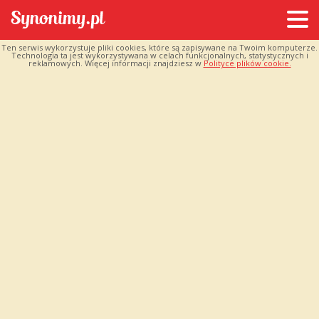
Ten serwis wykorzystuje pliki cookies, które są zapisywane na Twoim komputerze.
Technologia ta jest wykorzystywana w celach funkcjonalnych, statystycznych i
reklamowych. Więcej informacji znajdziesz w
Polityce plików cookie.