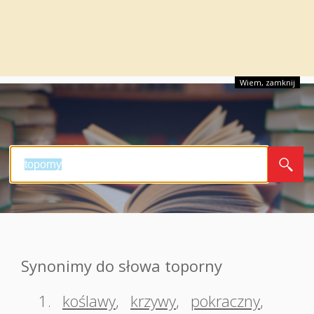
Wiem, zamknij
Synonimy do słowa toporny
1.
koślawy
,
krzywy
,
pokraczny
,