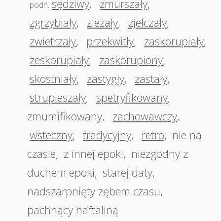
sędziwy
,
zmurszały
,
podn.
zgrzybiały
,
zleżały
,
zjełczały
,
zwietrzały
,
przekwitły
,
zaskorupiały
,
zeskorupiały
,
zaskorupiony
,
skostniały
,
zastygły
,
zastały
,
strupieszały
,
spetryfikowany
,
zmumifikowany
,
zachowawczy
,
wsteczny
,
tradycyjny
,
retro
,
nie na
czasie
,
z innej epoki
,
niezgodny z
duchem epoki
,
starej daty
,
nadszarpnięty zębem czasu
,
pachnący naftaliną