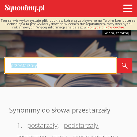
Ten serwis wykorzystuje pliki cookies, które są zapisywane na Twoim komputerze.
Technologia ta jest wykorzystywana w celach funkcjonalnych, statystycznych i
reklamowych. Więcej informacji znajdziesz w
Polityce plików cookie.
Wiem, zamknij
Synonimy do słowa przestarzały
1.
postarzały
,
podstarzały
,
zestarzały
,
stary
,
nienowoczesny
,