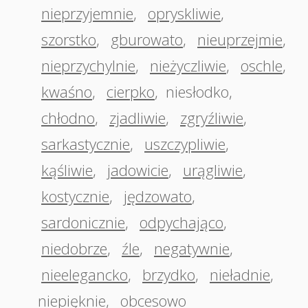
nieprzyjemnie
,
opryskliwie
,
szorstko
,
gburowato
,
nieuprzejmie
,
nieprzychylnie
,
nieżyczliwie
,
oschle
,
kwaśno
,
cierpko
,
niesłodko
,
chłodno
,
zjadliwie
,
zgryźliwie
,
sarkastycznie
,
uszczypliwie
,
kąśliwie
,
jadowicie
,
urągliwie
,
kostycznie
,
jędzowato
,
sardonicznie
,
odpychająco
,
niedobrze
,
źle
,
negatywnie
,
nieelegancko
,
brzydko
,
nieładnie
,
niepięknie
,
obcesowo