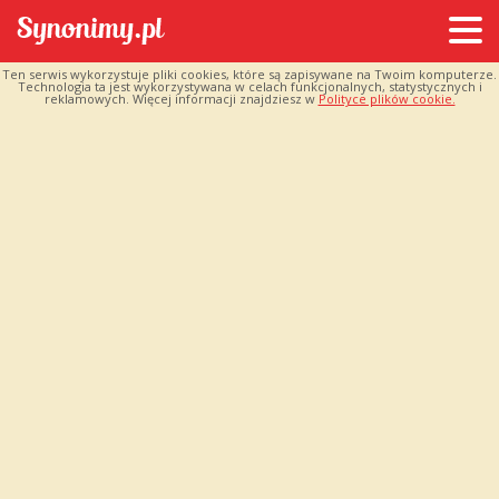
Ten serwis wykorzystuje pliki cookies, które są zapisywane na Twoim komputerze.
Technologia ta jest wykorzystywana w celach funkcjonalnych, statystycznych i
reklamowych. Więcej informacji znajdziesz w
Polityce plików cookie.