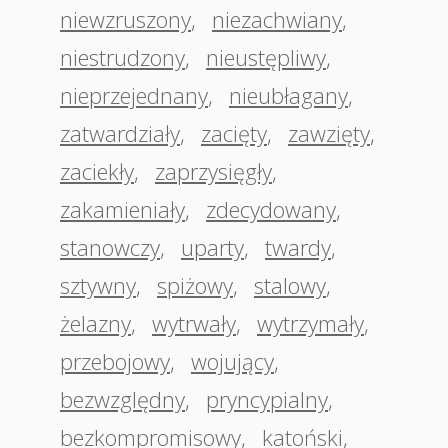
niewzruszony
,
niezachwiany
,
niestrudzony
,
nieustępliwy
,
nieprzejednany
,
nieubłagany
,
zatwardziały
,
zacięty
,
zawzięty
,
zaciekły
,
zaprzysięgły
,
zakamieniały
,
zdecydowany
,
stanowczy
,
uparty
,
twardy
,
sztywny
,
spiżowy
,
stalowy
,
żelazny
,
wytrwały
,
wytrzymały
,
przebojowy
,
wojujący
,
bezwzględny
,
pryncypialny
,
bezkompromisowy
,
katoński
,