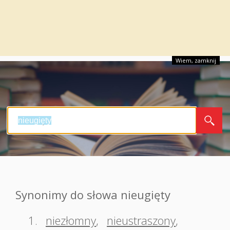
Wiem, zamknij
Synonimy do słowa nieugięty
1.
niezłomny
,
nieustraszony
,