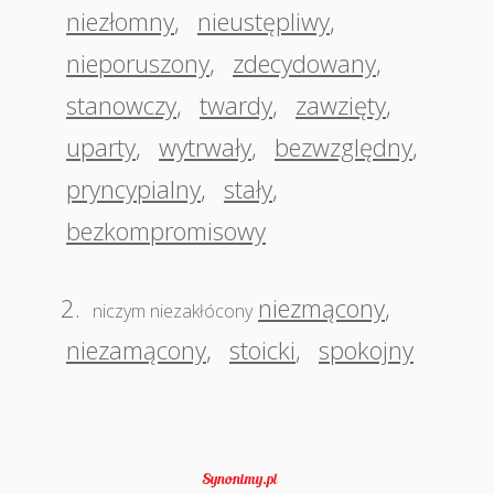
niezłomny
,
nieustępliwy
,
nieporuszony
,
zdecydowany
,
stanowczy
,
twardy
,
zawzięty
,
uparty
,
wytrwały
,
bezwzględny
,
pryncypialny
,
stały
,
bezkompromisowy
2.
niezmącony
,
niczym niezakłócony
niezamącony
,
stoicki
,
spokojny