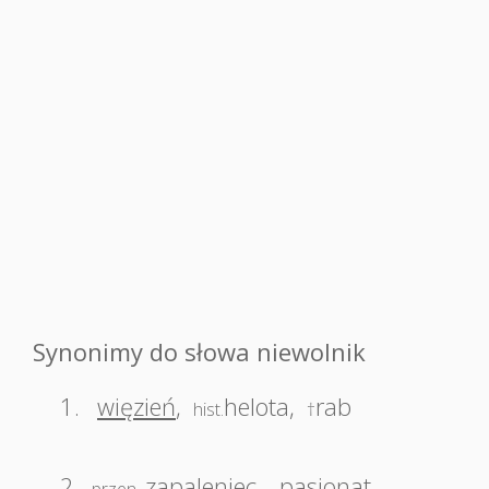
Synonimy do słowa niewolnik
1.
więzień
,
helota
,
rab
hist.
†
2.
zapaleniec
,
pasjonat
,