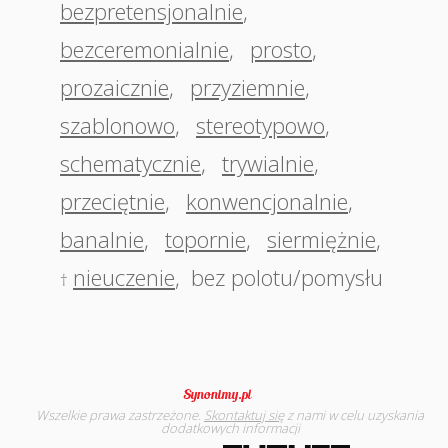
bezpretensjonalnie
,
bezceremonialnie
,
prosto
,
prozaicznie
,
przyziemnie
,
szablonowo
,
stereotypowo
,
schematycznie
,
trywialnie
,
przeciętnie
,
konwencjonalnie
,
banalnie
,
topornie
,
siermiężnie
,
nieuczenie
,
bez polotu/pomysłu
†
Wszelkie prawa zastrzeżone.
Skontaktuj się
z nami w celu uzyskania
dodatkowych informacji