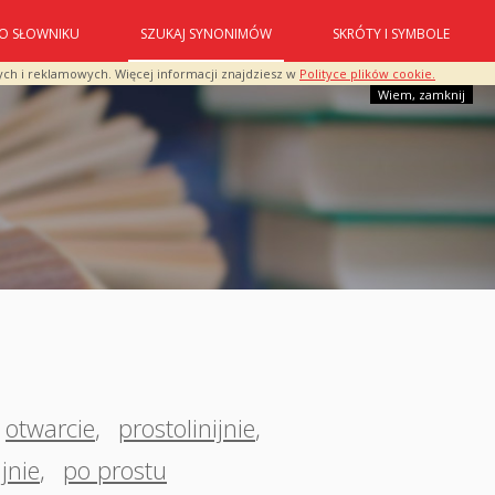
O SŁOWNIKU
SZUKAJ SYNONIMÓW
SKRÓTY I SYMBOLE
ych i reklamowych. Więcej informacji znajdziesz w
Polityce plików cookie.
Wiem, zamknij
otwarcie
,
prostolinijnie
,
jnie
,
po prostu