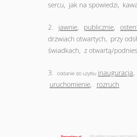
sercu
,
jak na spowiedzi
,
kawa
2.
jawnie
,
publicznie
,
osten
drzwiach otwartych
,
przy odsł
świadkach
,
z otwartą/podnies
3.
inauguracja
,
oddanie do użytku
uruchomienie
,
rozruch
Wszelkie prawa zastrzeżon