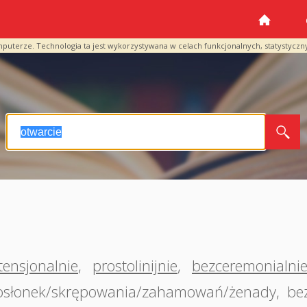
mputerze. Technologia ta jest wykorzystywana w celach funkcjonalnych, statystyczn
tensjonalnie
,
prostolinijnie
,
bezceremonialni
/osłonek/skrępowania/zahamowań/żenady
,
be