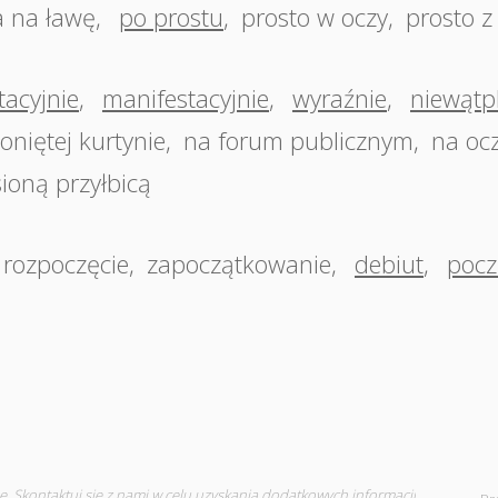
 na ławę
,
po prostu
,
prosto w oczy
,
prosto z
tacyjnie
,
manifestacyjnie
,
wyraźnie
,
niewątp
oniętej kurtynie
,
na forum publicznym
,
na oc
ioną przyłbicą
rozpoczęcie
,
zapoczątkowanie
,
debiut
,
pocz
e.
Skontaktuj się
z nami w celu uzyskania dodatkowych informacji