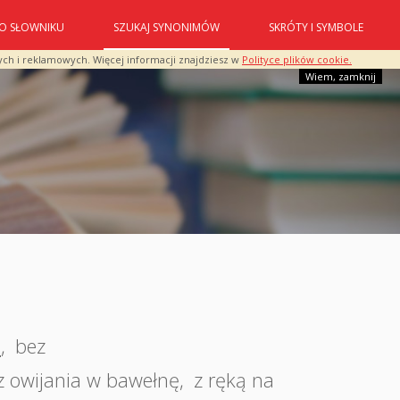
O SŁOWNIKU
SZUKAJ SYNONIMÓW
SKRÓTY I SYMBOLE
ych i reklamowych. Więcej informacji znajdziesz w
Polityce plików cookie.
Wiem, zamknij
e
,
bez
z owijania w bawełnę
,
z ręką na