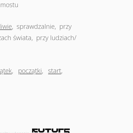
 mostu
liwie
,
sprawdzalnie
,
przy
zach świata
,
przy ludziach/
ątek
,
początki
,
start
,