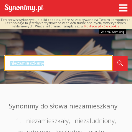
Ten serwis wykorzystuje pliki cookies, które są zapisywane na Twoim komputerze.
Technologia ta jest wykorzystywana w celach funkcjonalnych, statystycznych i
reklamowych. Więcej informacji znajdziesz w
Polityce plików cookie.
Wiem, zamknij
Synonimy do słowa niezamieszkany
1.
niezamieszkały
,
niezaludniony
,
wyludniony
,
bezludny
,
pusty
,