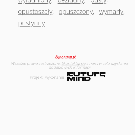
opustoszały
,
opuszczony
,
wymarły
,
pustynny
Wszelkie prawa zastrzeżone.
Skontaktuj się
z nami w celu uzyskania
dodatkowych informacji
Projekt i wykonanie