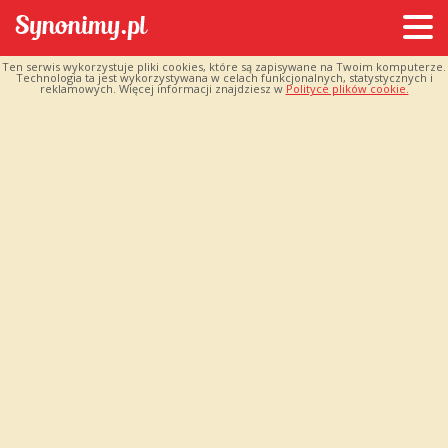
Ten serwis wykorzystuje pliki cookies, które są zapisywane na Twoim komputerze.
Technologia ta jest wykorzystywana w celach funkcjonalnych, statystycznych i
reklamowych. Więcej informacji znajdziesz w
Polityce plików cookie.