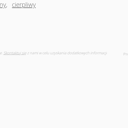
lny
,
cierpliwy
e.
Skontaktuj się
z nami w celu uzyskania dodatkowych informacji
Pr