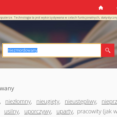
mputerze. Technologia ta jest wykorzystywana w celach funkcjonalnych, statystyczn
owany
,
niezłomny
,
nieugięty
,
nieustępliwy
,
niepr
,
usilny
,
uporczywy
,
uparty
,
pracowity (jak w