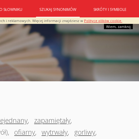
O SŁOWNIKU
SZUKAJ SYNONIMÓW
SKRÓTY I SYMBOLE
ych i reklamowych. Więcej informacji znajdziesz w
Polityce plików cookie.
Wiem, zamknij
zejednany
,
zapamiętały
,
ół)
,
ofiarny
,
wytrwały
,
gorliwy
,