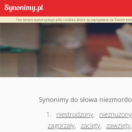
Ten serwis wykorzystuje pliki cookies, które są zapisywane na Twoim ko
Synonimy do słowa niezmord
1.
niestrudzony
,
nieznużony
zagorzały
,
zacięty
,
zawzięty