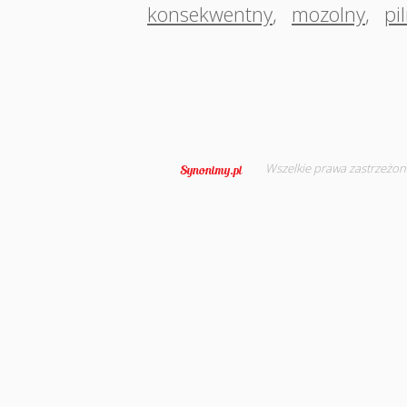
konsekwentny
,
mozolny
,
pi
Wszelkie prawa zastrzeżon