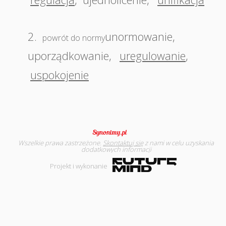
2.
unormowanie
,
powrót do normy
uporządkowanie
,
uregulowanie
,
uspokojenie
Wszelkie prawa zastrzeżone.
Skontaktuj się
z nami w celu uzyskania
dodatkowych informacji
Projekt i wykonanie