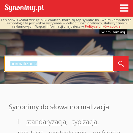
Ten serwis wykorzystuje pliki cookies, które są zapisywane na Twoim komputerze.
Technologia ta jest wykorzystywana w celach funkcjonalnych, statystycznych i
reklamowych. Więcej informacji znajdziesz w
Polityce plików cookie.
Wiem, zamknij
Synonimy do słowa normalizacja
1.
standaryzacja
,
typizacja
,
regulacja
,
ujednolicenie
,
unifikacja