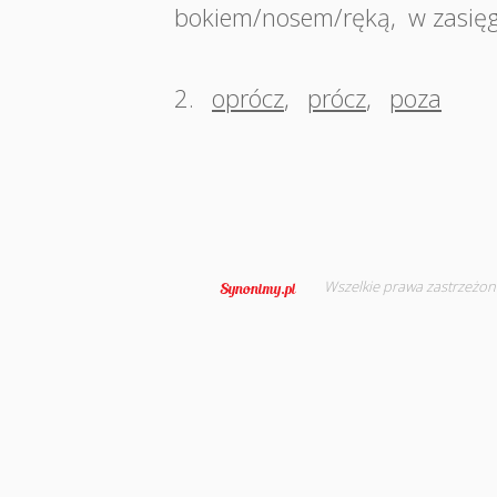
bokiem/nosem/ręką
,
w zasię
2.
oprócz
,
prócz
,
poza
Wszelkie prawa zastrzeżon