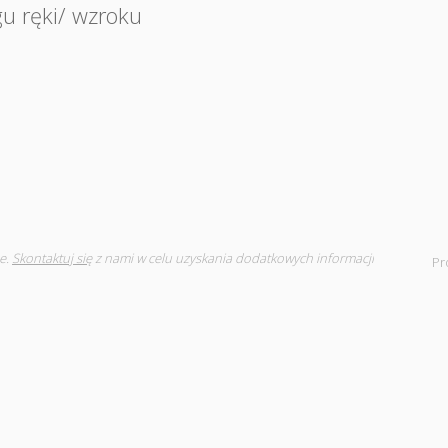
gu ręki/ wzroku
e.
Skontaktuj się
z nami w celu uzyskania dodatkowych informacji
Pr