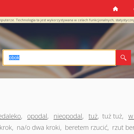
mputerze. Technologia ta jest wykorzystywana w celach funkcjonalnych, statystyczn
edaleko
,
opodal
,
nieopodal
,
tuż
,
tuż tuż
,
w
krok
,
na/o dwa kroki
,
beretem rzucić
,
rzut be