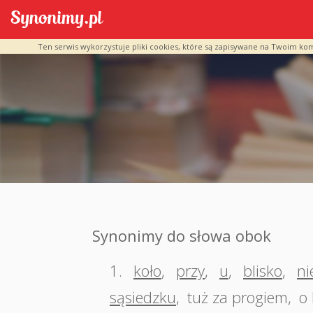
Ten serwis wykorzystuje pliki cookies, które są zapisywane na Twoim ko
Synonimy do słowa obok
1.
koło
,
przy
,
u
,
blisko
,
ni
sąsiedzku
,
tuż za progiem
,
o 