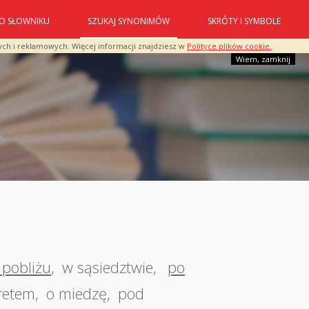
O SŁOWNIKU
SZUKAJ SYNONIMÓW
SKRÓTY I SYMBOLE
ych i reklamowych. Więcej informacji znajdziesz w
Polityce plików cookie.
Wiem, zamknij
 pobliżu
,
w sąsiedztwie
,
po
retem
,
o miedzę
,
pod