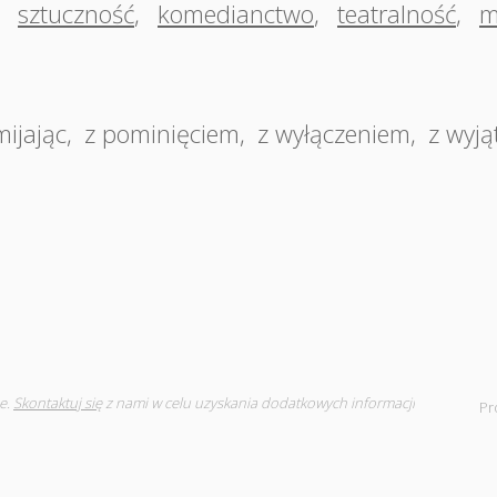
,
sztuczność
,
komedianctwo
,
teatralność
,
m
ijając
,
z pominięciem
,
z wyłączeniem
,
z wyją
e.
Skontaktuj się
z nami w celu uzyskania dodatkowych informacji
Pr