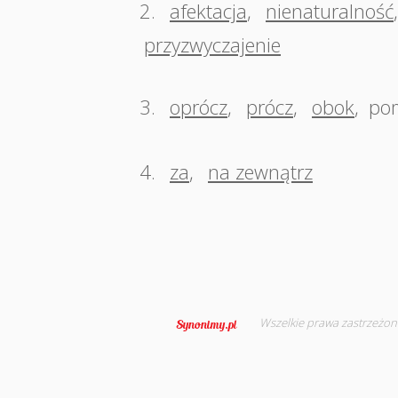
2.
afektacja
,
nienaturalność
przyzwyczajenie
3.
oprócz
,
prócz
,
obok
,
pom
4.
za
,
na zewnątrz
Wszelkie prawa zastrzeżon