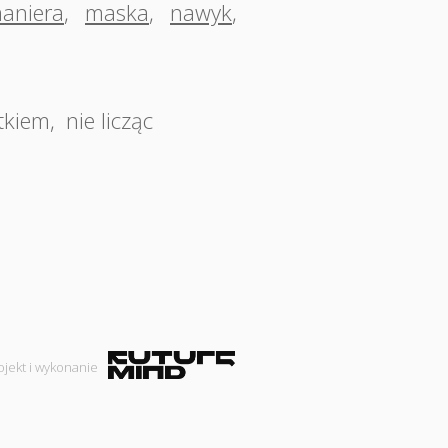
aniera
,
maska
,
nawyk
,
tkiem
,
nie licząc
ojekt i wykonanie