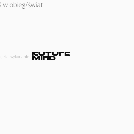
ś w obieg/świat
ojekt i wykonanie