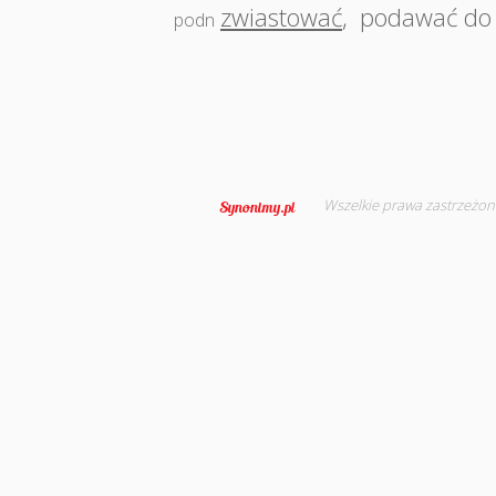
zwiastować
,
podawać do 
podn
Wszelkie prawa zastrzeżon