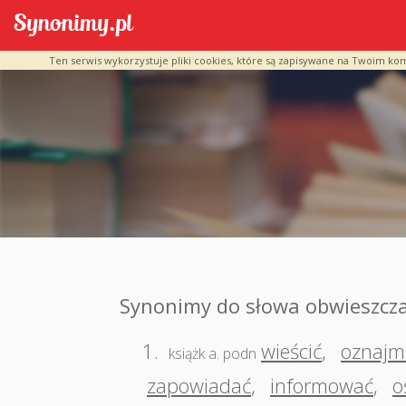
Ten serwis wykorzystuje pliki cookies, które są zapisywane na Twoim ko
Synonimy do słowa obwieszcz
1.
wieścić
,
oznajm
książk a. podn
zapowiadać
,
informować
,
o