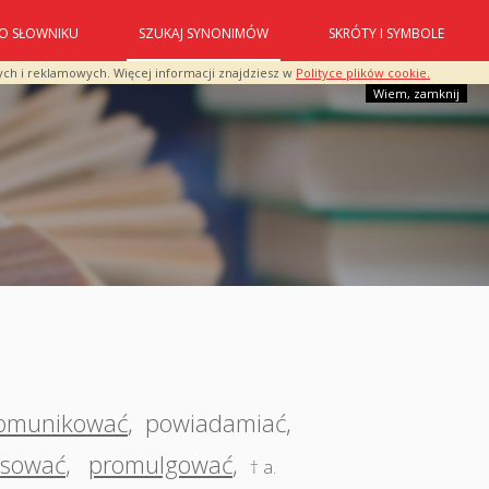
O SŁOWNIKU
SZUKAJ SYNONIMÓW
SKRÓTY I SYMBOLE
ych i reklamowych. Więcej informacji znajdziesz w
Polityce plików cookie.
Wiem, zamknij
omunikować
,
powiadamiać
,
sować
,
promulgować
,
† a.