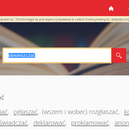
mputerze. Technologia ta jest wykorzystywana w celach funkcjonalnych, statystyczn
ać
iać
,
ogłaszać
,
(wszem i wobec) rozgłaszać
,
k
świadczać
,
deklarować
,
proklamować
,
anon