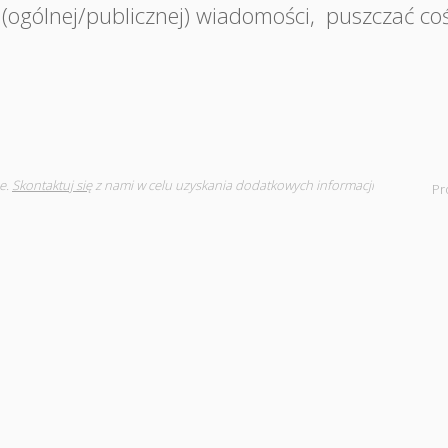
(ogólnej/publicznej) wiadomości
,
puszczać co
e.
Skontaktuj się
z nami w celu uzyskania dodatkowych informacji
Pr