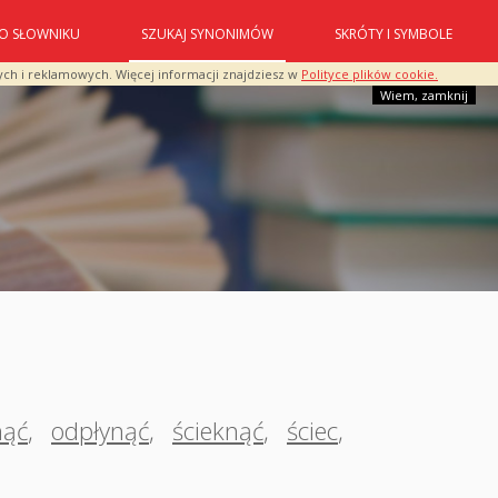
O SŁOWNIKU
SZUKAJ SYNONIMÓW
SKRÓTY I SYMBOLE
ych i reklamowych. Więcej informacji znajdziesz w
Polityce plików cookie.
Wiem, zamknij
nąć
,
odpłynąć
,
ścieknąć
,
ściec
,