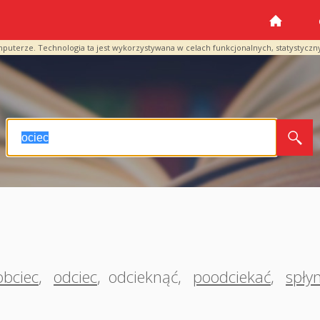
mputerze. Technologia ta jest wykorzystywana w celach funkcjonalnych, statystyczn
obciec
,
odciec
,
odcieknąć
,
poodciekać
,
spły