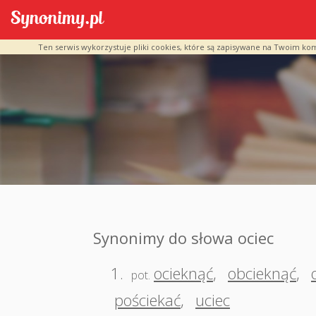
Ten serwis wykorzystuje pliki cookies, które są zapisywane na Twoim ko
Synonimy do słowa ociec
1.
ocieknąć
,
obcieknąć
,
pot.
pościekać
,
uciec