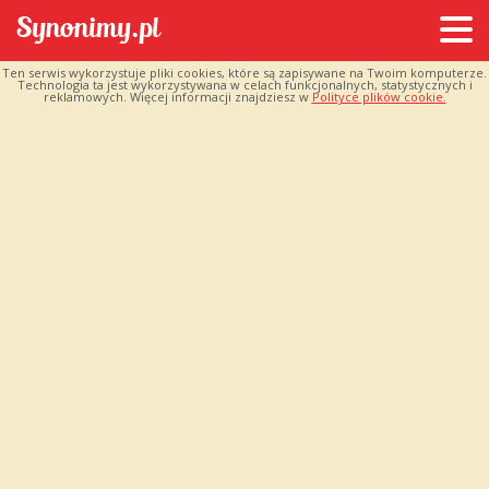
Ten serwis wykorzystuje pliki cookies, które są zapisywane na Twoim komputerze.
Technologia ta jest wykorzystywana w celach funkcjonalnych, statystycznych i
reklamowych. Więcej informacji znajdziesz w
Polityce plików cookie.