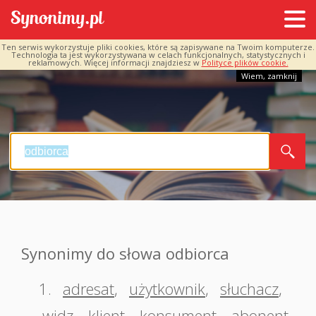
Ten serwis wykorzystuje pliki cookies, które są zapisywane na Twoim komputerze.
Technologia ta jest wykorzystywana w celach funkcjonalnych, statystycznych i
reklamowych. Więcej informacji znajdziesz w
Polityce plików cookie.
Wiem, zamknij
Synonimy do słowa odbiorca
1.
adresat
,
użytkownik
,
słuchacz
,
widz
,
klient
,
konsument
,
abonent