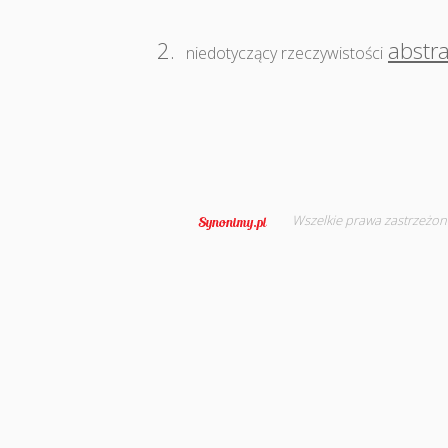
2.
abstr
niedotyczący rzeczywistości
Wszelkie prawa zastrzeżon