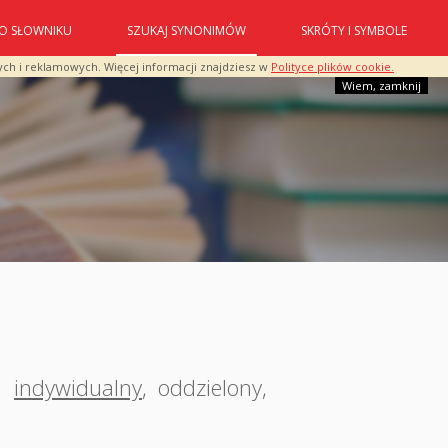
O SŁOWNIKU
SZUKAJ SYNONIMÓW
SKRÓTY I SYMBOLE
ych i reklamowych. Więcej informacji znajdziesz w
Polityce plików cookie.
Wiem, zamknij
,
indywidualny
,
oddzielony
,