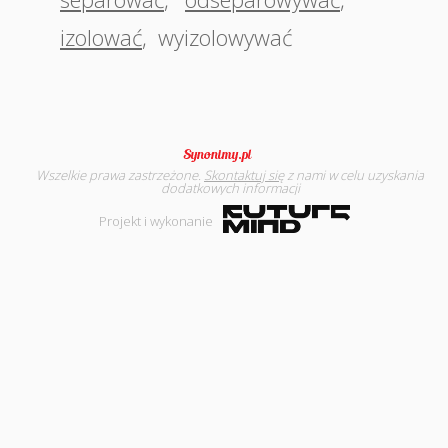
izolować
,
wyizolowywać
Wszelkie prawa zastrzeżone.
Skontaktuj się
z nami w celu uzyskania
dodatkowych informacji
Projekt i wykonanie