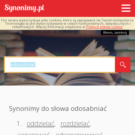
Ten serwis wykorzystuje pliki cookies, które są zapisywane na Twoim komputerze.
Technologia ta jest wykorzystywana w celach funkcjonalnych, statystycznych i
reklamowych. Więcej informacji znajdziesz w
Polityce plików cookie.
Wiem, zamknij
Synonimy do słowa odosabniać
1.
oddzielać
,
rozdzielać
,
separować
,
odseparowywać
,