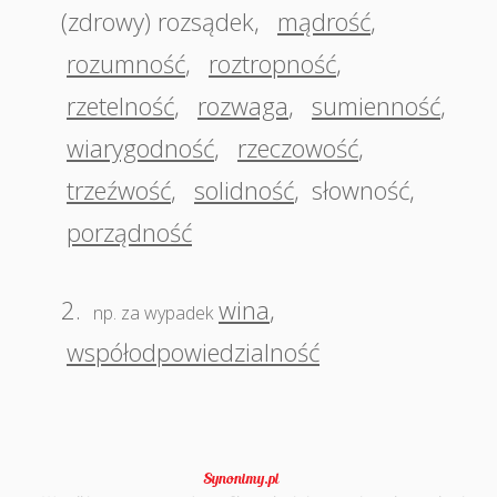
(zdrowy) rozsądek
,
mądrość
,
rozumność
,
roztropność
,
rzetelność
,
rozwaga
,
sumienność
,
wiarygodność
,
rzeczowość
,
trzeźwość
,
solidność
,
słowność
,
porządność
2.
wina
,
np. za wypadek
współodpowiedzialność