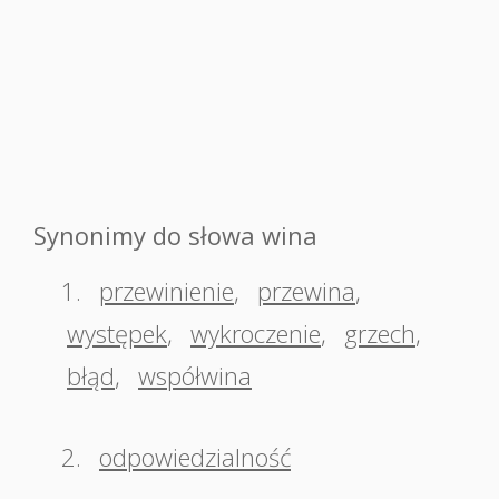
Synonimy do słowa wina
1.
przewinienie
,
przewina
,
występek
,
wykroczenie
,
grzech
,
błąd
,
współwina
2.
odpowiedzialność