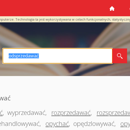
mputerze. Technologia ta jest wykorzystywana w celach funkcjonalnych, statystyczn
awać
ć
,
wyprzedawać
,
rozprzedawać
,
rozsprzeda
ehandlowywać
,
opychać
,
opędzlowywać
,
opy