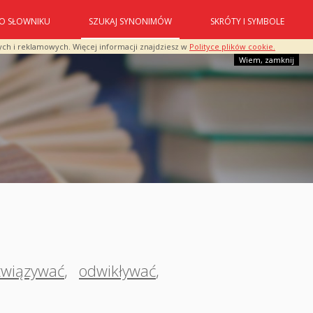
O SŁOWNIKU
SZUKAJ SYNONIMÓW
SKRÓTY I SYMBOLE
ych i reklamowych. Więcej informacji znajdziesz w
Polityce plików cookie.
Wiem, zamknij
związywać
,
odwikływać
,