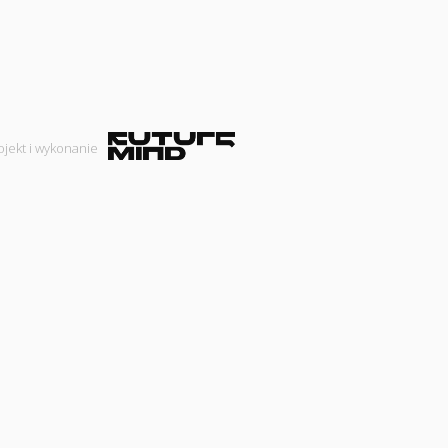
ojekt i wykonanie