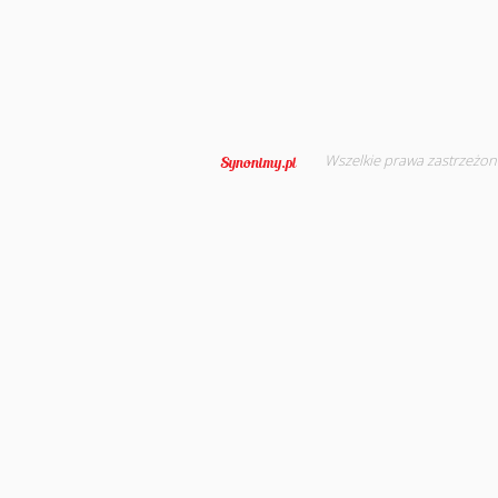
Wszelkie prawa zastrzeżon