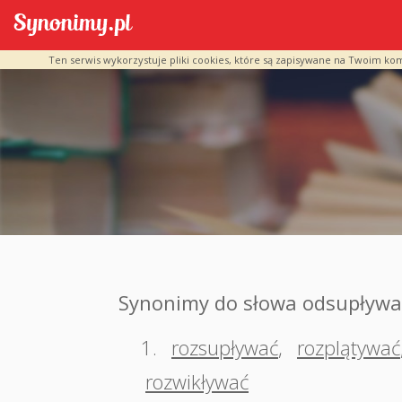
Ten serwis wykorzystuje pliki cookies, które są zapisywane na Twoim ko
Synonimy do słowa odsupływa
1.
rozsupływać
,
rozplątywać
rozwikływać