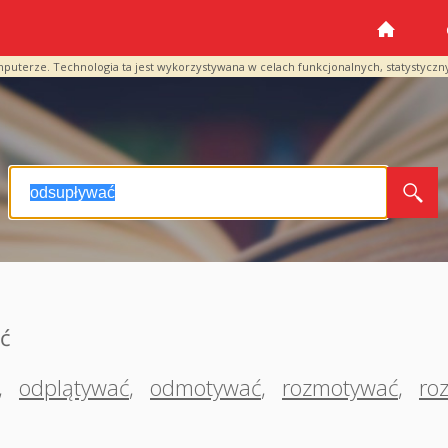
mputerze. Technologia ta jest wykorzystywana w celach funkcjonalnych, statystyczn
ć
,
odplątywać
,
odmotywać
,
rozmotywać
,
ro