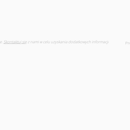
e.
Skontaktuj się
z nami w celu uzyskania dodatkowych informacji
Pr