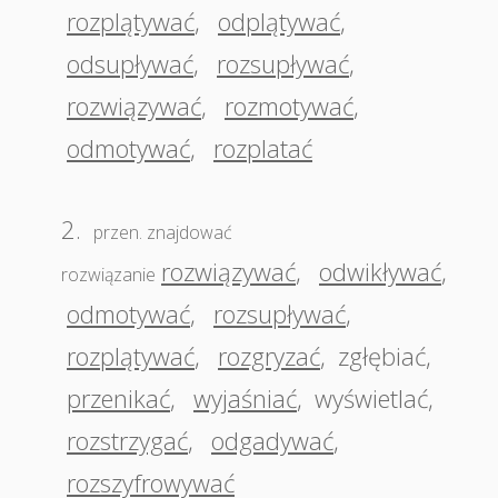
rozplątywać
,
odplątywać
,
odsupływać
,
rozsupływać
,
rozwiązywać
,
rozmotywać
,
odmotywać
,
rozplatać
2.
przen. znajdować
rozwiązywać
,
odwikływać
,
rozwiązanie
odmotywać
,
rozsupływać
,
rozplątywać
,
rozgryzać
,
zgłębiać
,
przenikać
,
wyjaśniać
,
wyświetlać
,
rozstrzygać
,
odgadywać
,
rozszyfrowywać