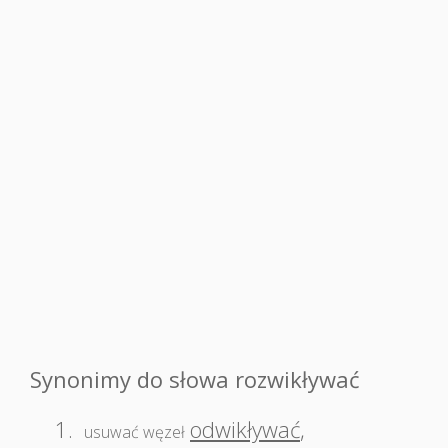
Synonimy do słowa rozwikływać
1.
odwikływać
,
usuwać węzeł