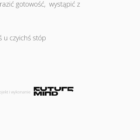
razić gotowość
,
wystąpić z
ś u czyichś stóp
ojekt i wykonanie