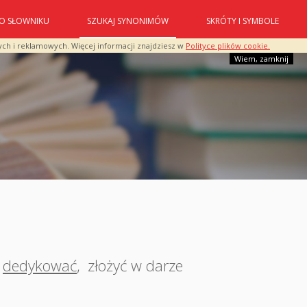
O SŁOWNIKU
SZUKAJ SYNONIMÓW
SKRÓTY I SYMBOLE
ych i reklamowych. Więcej informacji znajdziesz w
Polityce plików cookie.
Wiem, zamknij
dedykować
,
złożyć w darze