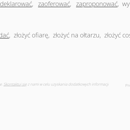
deklarować
,
zaoferować
,
zaproponować
,
wy
dać
,
złożyć ofiarę
,
złożyć na ołtarzu
,
złożyć co
e.
Skontaktuj się
z nami w celu uzyskania dodatkowych informacji
Pr