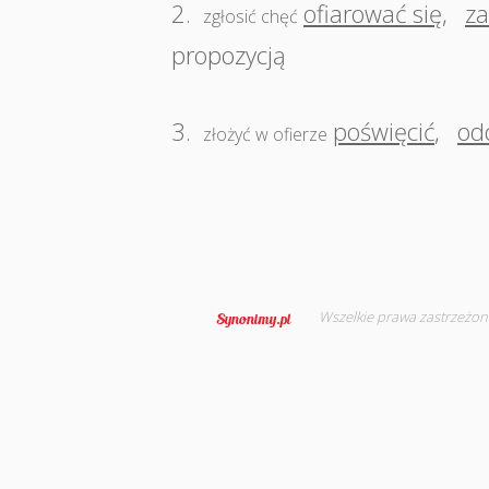
2.
ofiarować się
,
za
zgłosić chęć
propozycją
3.
poświęcić
,
od
złożyć w ofierze
Wszelkie prawa zastrzeżon