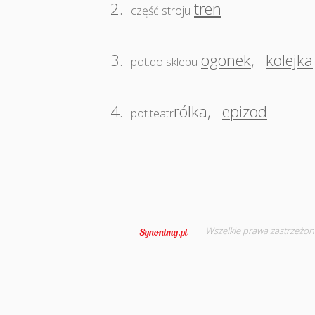
2.
tren
część stroju
3.
ogonek
,
kolejka
pot.do sklepu
4.
rólka
,
epizod
pot.teatr
Wszelkie prawa zastrzeżon