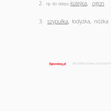
2.
kolejka
,
ogon
np. do sklepu
3.
szypułka
,
łodyżka
,
nóżka
Wszelkie prawa zastrzeżon