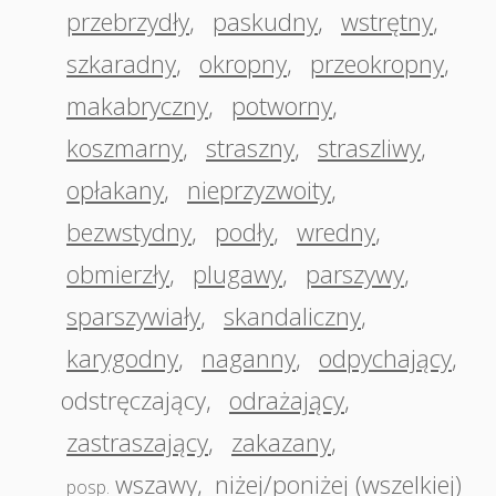
przebrzydły
,
paskudny
,
wstrętny
,
szkaradny
,
okropny
,
przeokropny
,
makabryczny
,
potworny
,
koszmarny
,
straszny
,
straszliwy
,
opłakany
,
nieprzyzwoity
,
bezwstydny
,
podły
,
wredny
,
obmierzły
,
plugawy
,
parszywy
,
sparszywiały
,
skandaliczny
,
karygodny
,
naganny
,
odpychający
,
odstręczający
,
odrażający
,
zastraszający
,
zakazany
,
wszawy
,
niżej/poniżej (wszelkiej)
posp.