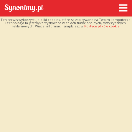
Ten serwis wykorzystuje pliki cookies, które są zapisywane na Twoim komputerze.
Technologia ta jest wykorzystywana w celach funkcjonalnych, statystycznych i
reklamowych. Więcej informacji znajdziesz w
Polityce plików cookie.