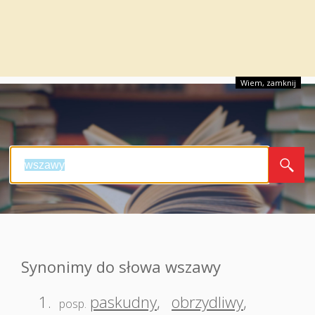
Wiem, zamknij
Synonimy do słowa wszawy
1.
paskudny
,
obrzydliwy
,
posp.