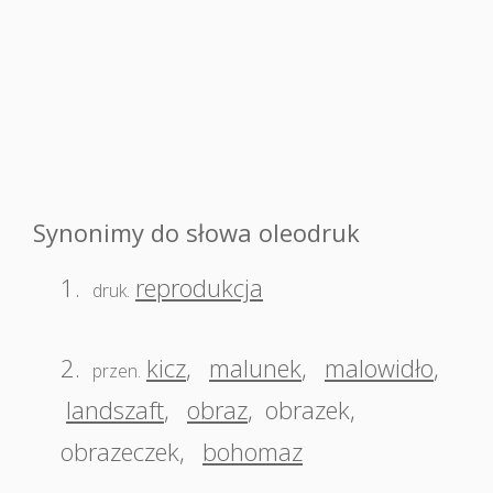
Synonimy do słowa oleodruk
1.
reprodukcja
druk.
2.
kicz
,
malunek
,
malowidło
,
przen.
landszaft
,
obraz
,
obrazek
,
obrazeczek
,
bohomaz